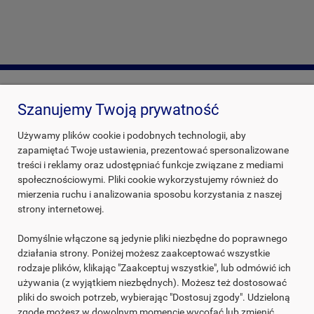
Szanujemy Twoją prywatność
INFORMACJE O SKLEPIE
Używamy plików cookie i podobnych technologii, aby
zapamiętać Twoje ustawienia, prezentować spersonalizowane
USŁUGI POLIMERC
treści i reklamy oraz udostępniać funkcje związane z mediami
społecznościowymi. Pliki cookie wykorzystujemy również do
POLIMERC SP. Z O.O.
mierzenia ruchu i analizowania sposobu korzystania z naszej
strony internetowej.
Domyślnie włączone są jedynie pliki niezbędne do poprawnego
692 460 183
działania strony. Poniżej możesz zaakceptować wszystkie
rodzaje plików, klikając "Zaakceptuj wszystkie", lub odmówić ich
12 372 89 29
używania (z wyjątkiem niezbędnych). Możesz też dostosować
pliki do swoich potrzeb, wybierając "Dostosuj zgody". Udzieloną
sklep@polimerc.pl
zgodę możesz w dowolnym momencie wycofać lub zmienić,